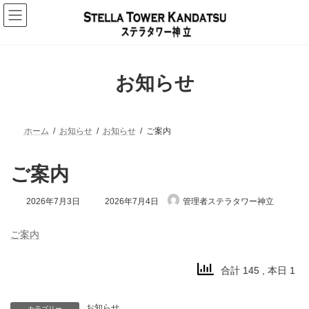
コ
ナ
ン
ビ
テ
ゲ
ン
ー
ツ
シ
へ
ョ
お知らせ
ス
ン
キ
に
ッ
移
プ
動
ホーム
お知らせ
お知らせ
ご案内
ご案内
最
2026年7月3日
2026年7月4日
管理者ステラタワー神立
終
更
新
ご案内
日
時
:
合計 145
, 本日 1
お知らせ
カテゴリー