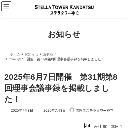
コ
ナ
ン
ビ
テ
ゲ
ン
ー
ツ
シ
へ
ョ
お知らせ
ス
ン
キ
に
ッ
移
プ
動
ホーム
お知らせ
議事録
2025年6月7日開催 第31期第8回理事会議事録を掲載しました！
2025年6月7日開催 第31期第8
回理事会議事録を掲載しまし
た！
最
2025年7月8日
2025年7月8日
管理者ステラタワー神立
終
更
新
合計 80
, 本日 1